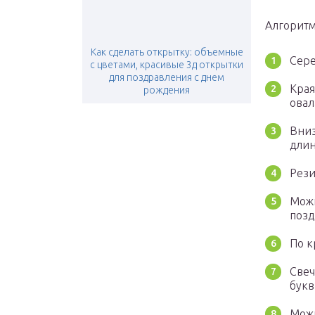
Алгоритм
Как сделать открытку: объемные
Сере
с цветами, красивые 3д открытки
для поздравления с днем
Края
рождения
овал
Вниз
длин
Рези
Можн
позд
По к
Свеч
букв
Можн