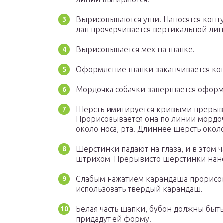
Вырисовываются уши. Наносятся конту
лап прочерчивается вертикальной лин
Вырисовывается мех на шапке.
Оформление шапки заканчивается ко
Мордочка собачки завершается оформл
Шерсть имитируется кривыми прерыв
Прорисовывается она по линии мордо
около носа, рта. Длиннее шерсть около
Шерстинки падают на глаза, и в этом
штрихом. Прерывисто шерстинки нанос
Слабым нажатием карандаша прорисов
использовать твердый карандаш.
Белая часть шапки, бубон должны быт
придадут ей форму.