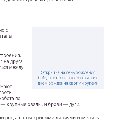
но с
 этапы
строения.
г на друга
ться между
Открытка на день рождения
бабушке поэтапно. открытки с
днём рождения своими руками
ажают
треть
хобота по
 — крупные овалы, и брови — дуги.
тый рот, а потом кривыми линиями изменить