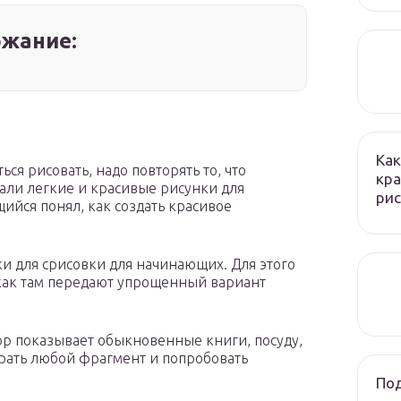
жание:
Как
ся рисовать, надо повторять то, что
кра
али легкие и красивые рисунки для
рис
щийся понял, как создать красивое
и для срисовки для начинающих. Для этого
 как там передают упрощенный вариант
р показывает обыкновенные книги, посуду,
рать любой фрагмент и попробовать
Под