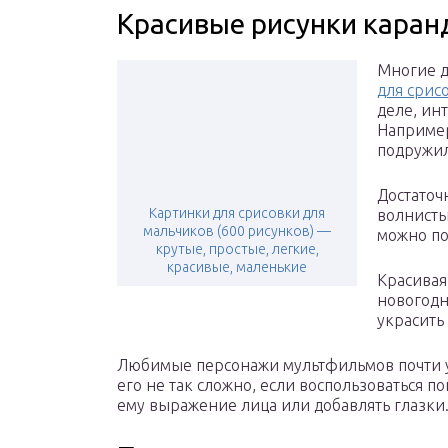
Красивые рисунки каран
Многие д
для срис
деле, ин
Например
подружил
Достаточ
Картинки для срисовки для
волнисты
мальчиков (600 рисунков) —
можно по
крутые, простые, легкие,
красивые, маленькие
Красивая
новогодн
украсить
Любимые персонажи мультфильмов почти у
его не так сложно, если воспользоваться 
ему выражение лица или добавлять глазки