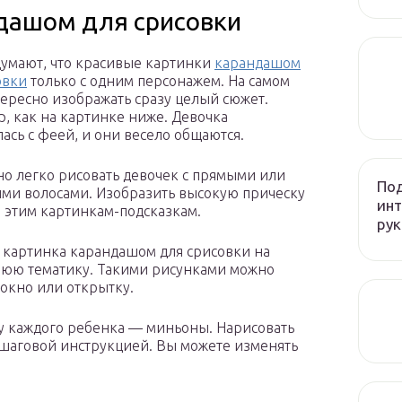
дашом для срисовки
умают, что красивые картинки
карандашом
овки
только с одним персонажем. На самом
тересно изображать сразу целый сюжет.
, как на картинке ниже. Девочка
ась с феей, и они весело общаются.
но легко рисовать девочек с прямыми или
Под
ми волосами. Изобразить высокую прическу
инт
 этим картинкам-подсказкам.
рук
 картинка карандашом для срисовки на
юю тематику. Такими рисунками можно
 окно или открытку.
 каждого ребенка — миньоны. Нарисовать
пошаговой инструкцией. Вы можете изменять
.