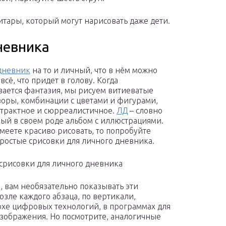
итары, который могут нарисовать даже дети.
невника
дневник
на то и личный, что в нём можно
всё, что придет в голову. Когда
ается фантазия, мы рисуем витиеватые
зоры, комбинации с цветами и фигурами,
страктное и сюрреалистичное.
ЛД
– словно
ый в своем роде альбом с иллюстрациями.
умеете красиво рисовать, то попробуйте
простые срисовки для личного дневника.
срисовки для личного дневника
ю, вам необязательно показывать эти
озле каждого абзаца, по вертикали,
охе цифровых технологий, в программах для
зображения. Но посмотрите, аналогичные