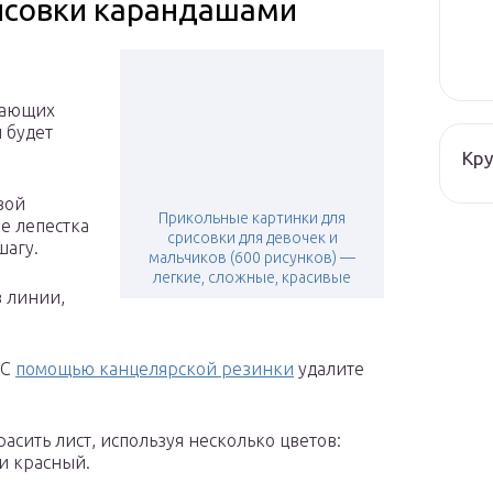
исовки карандашами
нающих
 будет
Кру
вой
Прикольные картинки для
ре лепестка
срисовки для девочек и
шагу.
мальчиков (600 рисунков) —
легкие, сложные, красивые
в линии,
 С
помощью канцелярской резинки
удалите
расить лист, используя несколько цветов:
и красный.