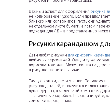
рисуются и простым карандашом.
Важный аспект для оформления
рисунка д
не копирование чужого. Если предполагает
близких или соперников, пусть они удивятс
на отдельном листе бумаги, а потом перен
подходят для ЛД – в представленных ниже 
Рисунки карандашом дл
Дети любят рисунки
для срисовки каранд
любимых персонажей. Одну и ту же мордаш
дорисовать детали. Может кошка на дереве
в рисунке творите вы сами.
Там где кошки, там и мышки. По такому ша
рисунок деталей, и получится иллюстрация
дупле дерева, в маленькой комнатке. Дорис
— спичечные коробки. Пофантазируйте, ка
срисовки карандашом.