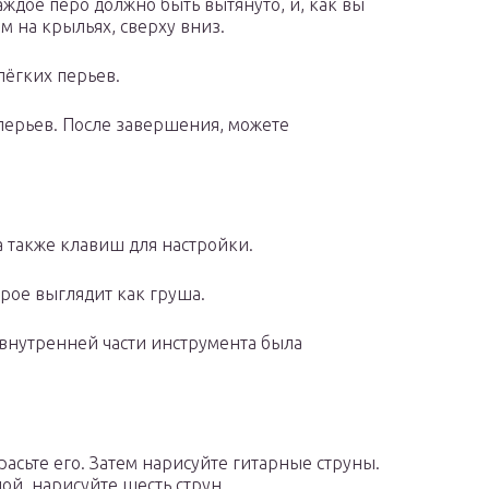
аждое перо должно быть вытянуто, и, как вы
м на крыльях, сверху вниз.
лёгких перьев.
 перьев. После завершения, можете
а также клавиш для настройки.
орое выглядит как груша.
 внутренней части инструмента была
расьте его. Затем нарисуйте гитарные струны.
ной, нарисуйте шесть струн.