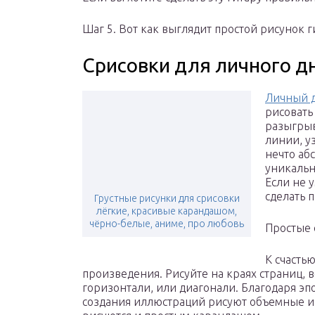
Шаг 5. Вот как выглядит простой рисунок г
Срисовки для личного д
Личный 
рисовать 
разыгрыв
линии, у
нечто аб
уникальн
Если не 
сделать 
Грустные рисунки для срисовки
лёгкие, красивые карандашом,
чёрно-белые, аниме, про любовь
Простые 
К счасть
произведения. Рисуйте на краях страниц, в
горизонтали, или диагонали. Благодаря эп
создания иллюстраций рисуют объемные и