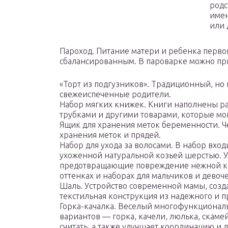
родс
имен
или 
Пароход. Питание матери и ребенка перво
сбалансированным. В пароварке можно при
«Торт из подгузников». Традиционный, но 
свежеиспеченные родители.
Набор мягких книжек. Книги наполнены р
трубками и другими товарами, которые мог
Ящик для хранения меток беременности. Ч
хранения меток и прядей.
Набор для ухода за волосами. В набор вход
ухоженной натуральной козьей шерстью. У
предотвращающие повреждение нежной ко
оттенках и наборах для мальчиков и девоче
Шаль. Устройство современной мамы, созд
текстильная конструкция из надежного и 
Горка-качалка. Веселый многофункционал
вариантов — горка, качели, люлька, скамей
считать, а также улучшает координацию и л