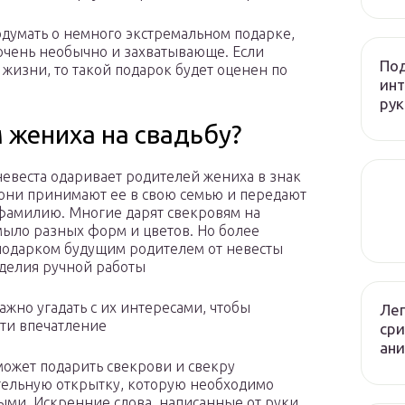
одумать о немного экстремальном подарке,
 очень необычно и захватывающе. Если
Под
жизни, то такой подарок будет оценен по
инт
рук
 жениха на свадьбу?
евеста одаривает родителей жениха в знак
о они принимают ее в свою семью и передают
фамилию. Многие дарят свекровям на
мыло разных форм и цветов. Но более
одарком будущим родителем от невесты
зделия ручной работы
ажно угадать с их интересами, чтобы
Лег
ти впечатление
сри
ани
может подарить свекрови и свекру
ельную открытку, которую необходимо
ыми. Искренние слова, написанные от руки