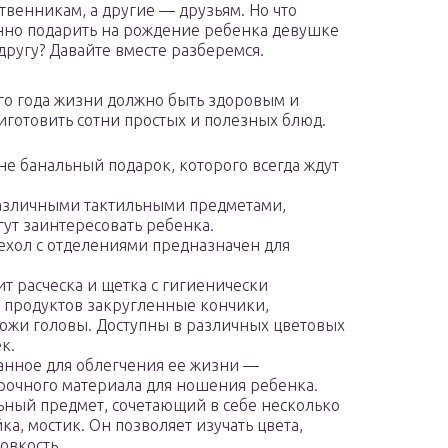
твенникам, а другие — друзьям. Но что
но подарить на рождение ребенка девушке
другу? Давайте вместе разберемся.
го года жизни должно быть здоровым и
готовить сотни простых и полезных блюд.
не банальный подарок, которого всегда ждут
азличными тактильными предметами,
ут заинтересовать ребенка.
ехол с отделениями предназначен для
ит расческа и щетка с гигиенически
 продуктов закругленные кончики,
жи головы. Доступны в различных цветовых
к.
анное для облегчения ее жизни —
прочного материала для ношения ребенка.
ьный предмет, сочетающий в себе несколько
ка, мостик. Он позволяет изучать цвета,
овкость.