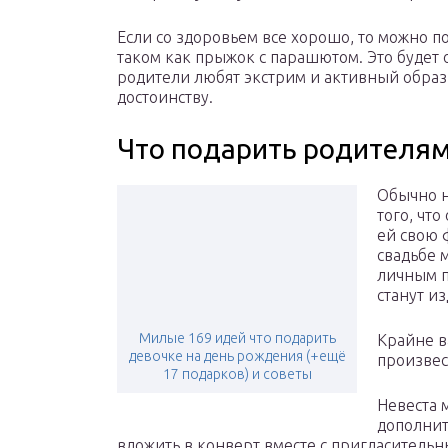
Если со здоровьем все хорошо, то можно п
таком как прыжок с парашютом. Это будет
родители любят экстрим и активный образ 
достоинству.
Что подарить родителям
Обычно н
того, чт
ей свою 
свадьбе 
личным п
станут и
Милые 169 идей что подарить
Крайне в
девочке на день рождения (+ещё
произвес
17 подарков) и советы
Невеста 
дополнит
вложить в конверт вместе с пригласительн