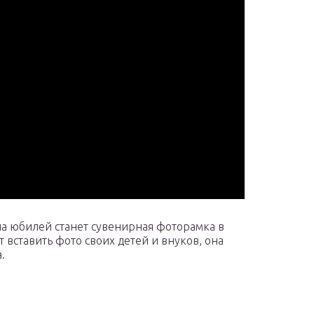
а юбилей станет сувенирная фоторамка в
 вставить фото своих детей и внуков, она
.