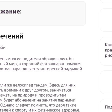
жание:
лечений
Как
бби.
кра
рис
ень многие родители обрадовались бы
асный мир, а хороший фотоаппарат поможет
 Фотоаппарат является интересной задумкой
ли же велосипед тандем. Здесь для них
ь времени с друг другом, заниматься
езжать на природу и проводить там
м будет абонемент на занятия парными
Однако следует помнить, что даря такие
Под
елей к спорту и их физическое здоровье.