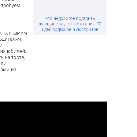
опробуем
Что недорогое подарить
женщине на день рождения: 97
идей подарков и сюрпризов
у, как самим
Родителям
и
их юбилей.
ь на торте,
или
ками из