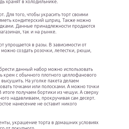
едь хранят в холодильнике.
т. Для того, чтобы украсить торт своими
иметь кондитерский шприц. Также можно
адками. Данные принадлежности продаются
газинах, так и на рынке.
рт упрощается в разы. В зависимости от
можно создать розочки, лепестки, рюши,
иобрести данный набор можно использовать
ь крем с обычного плотного целлофанового
 высушить. На уголке пакета делаем
овать точками или полосками. А можно точки
В итоге получаем бортики из чешуи. А сверху
ого надавливаем, прокручивая сам десерт.
ростое нанесение не оставит никого
енты, украшение торта в домашних условиях
го от покупного.