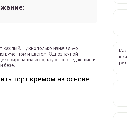
жание:
т каждый. Нужно только изначально
Как
нструментом и цветом. Однозначной
кра
я декорирования используют не оседающие и
рис
и безе.
ить торт кремом на основе