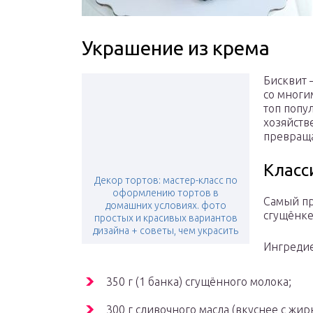
Украшение из крема
Бисквит 
со многи
топ попу
хозяйств
превраща
Класс
Декор тортов: мастер-класс по
оформлению тортов в
Самый пр
домашних условиях. фото
сгущёнке
простых и красивых вариантов
дизайна + советы, чем украсить
Ингреди
350 г (1 банка) сгущённого молока;
300 г сливочного масла (вкуснее с жир