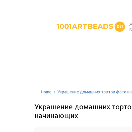
1001ARTBEADS
Ж
RU
р
Home
Украшение домашних тортов фото и 
Украшение домашних тортов
начинающих