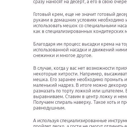
сразу наносят на десерт, а его в свою очер
Готовый крем, еще не значит готовый десер
руками в домашних условиях необходимо 
использовать мешок со специальными нас
как в специализированных кондитерских ма
Благодаря им процесс высадки крема на то
использованной насадки и движений ними 
снежинки и многое другое.
В случае, когда у вас нет возможности пр
некоторые хитрости. Например, высаживат
мешка. Его заранее необходимо промыть и
маленький надрез. В итоге можно декорир
размазать по торту ложкой или шпателем. 
выравниваем. Ставим в центр ложку и немн
Получаем спираль наверху. Такое хоть и п
равнодушным.
А используя специализированные инструм
пройдет легко, а гости не смогут отличить е