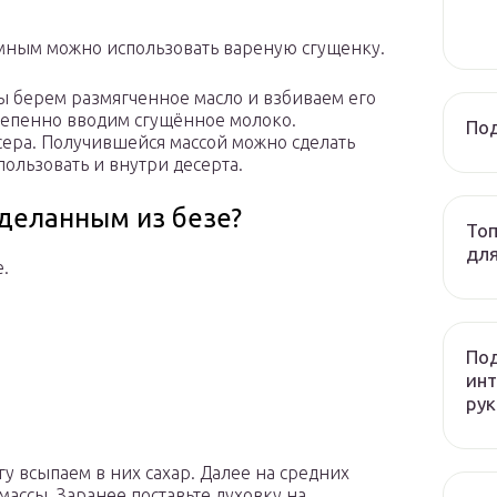
мным можно использовать вареную сгущенку.
ы берем размягченное масло и взбиваем его
степенно вводим сгущённое молоко.
Под
ера. Получившейся массой можно сделать
пользовать и внутри десерта.
сделанным из безе?
Топ
дл
.
Под
инт
рук
у всыпаем в них сахар. Далее на средних
массы. Заранее поставьте духовку на