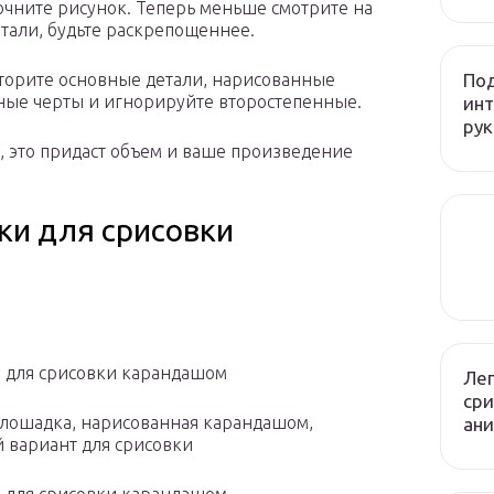
очните рисунок. Теперь меньше смотрите на
етали, будьте раскрепощеннее.
Под
торите основные детали, нарисованные
ные черты и игнорируйте второстепенные.
инт
рук
 это придаст объем и ваше произведение
ки для срисовки
 для срисовки карандашом
Лег
сри
лошадка, нарисованная карандашом,
ани
 вариант для срисовки