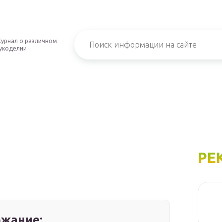
урнал о различном
укоделии
РЕ
жание: