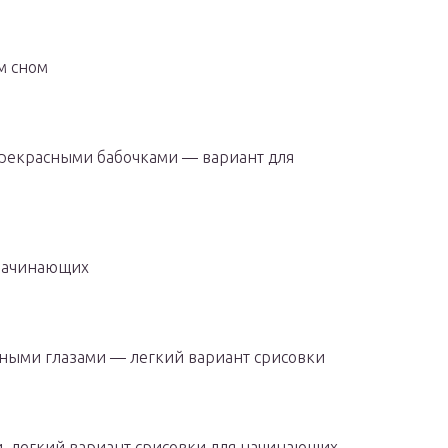
м сном
прекрасными бабочками — вариант для
 начинающих
ными глазами — легкий вариант срисовки
 легкий вариант срисовки для начинающих