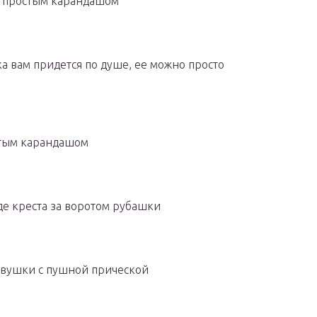
и простым карандашом
а вам придется по душе, ее можно просто
стым карандашом
де креста за воротом рубашки
евушки с пушной прической