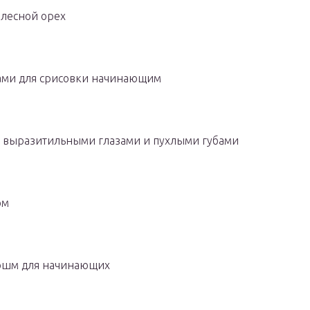
 лесной орех
ами для срисовки начинающим
 выразитильными глазами и пухлыми губами
ом
аошм для начинающих