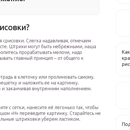
рисовки?
я срисовки. Слегка надавливая, отмечаем
сте. Штрихи могут быть небрежными, наша
Как
ропитесь прорабатывать мелочи, надо
кра
бывать главный принцип – от общего к
рис
тетрадь в клеточку или пролиновать самому.
ешетку и наложить ее на картинку.
ов и заканчивая внутренним наполнением.
те с сетки, нанесите её легонько так, чтобы
шом «Н» переведите картинку. Старайтесь не
тельные штриховки уберем ластиком.
Под