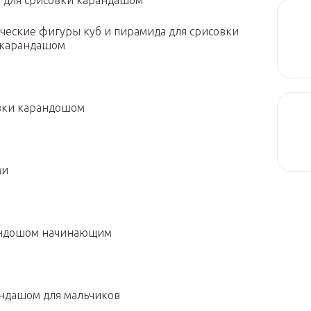
 для срисовки карандашом
ческие фигуры куб и пирамида для срисовки
 карандашом
овки карандошом
ми
рандошом начинающим
андашом для мальчиков