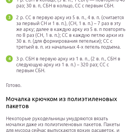
раз; 30 в. п, СБН в кольцо, СС с первым СБН.
2 р. СС в первую арку из 5 в. п., 4 в. п. (считается
за первый СН и 1 в. п.), (СН, 1 в. п.) – 7 раз в эту
же арку; далее в каждую арку из 5 в. п повторять
по 8 раз (СН, 1 в. п.); СС в каждую петлю арки из
30 в. п. (для формирования петельки); СС с
третьей в. п. из начальных 4-х петель подъема.
3 р. СБН в первую арку из 1 в. п., (2 в. п., СБН в
следующую арку из 1 в. п.) – 320 раз; СС с
первым СБН.
Готово.
Мочалка крючком из полиэтиленовых
пакетов
Некоторые рукодельницы умудряются вязать
мочалки даже из полиэтиленовых пакетов. Пакеты
для мусора сейчас выпускаются ярких расцветок, и