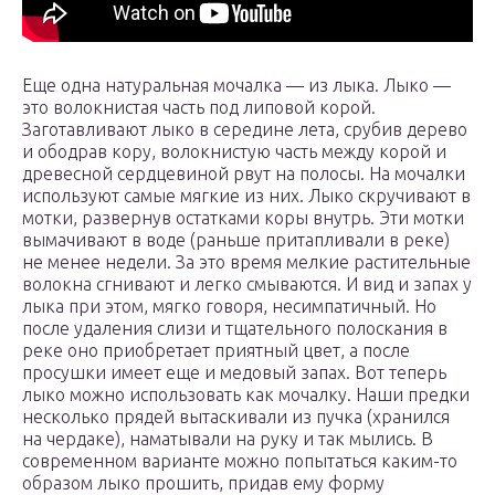
Еще одна натуральная мочалка — из лыка. Лыко —
это волокнистая часть под липовой корой.
Заготавливают лыко в середине лета, срубив дерево
и ободрав кору, волокнистую часть между корой и
древесной сердцевиной рвут на полосы. На мочалки
используют самые мягкие из них. Лыко скручивают в
мотки, развернув остатками коры внутрь. Эти мотки
вымачивают в воде (раньше притапливали в реке)
не менее недели. За это время мелкие растительные
волокна сгнивают и легко смываются. И вид и запах у
лыка при этом, мягко говоря, несимпатичный. Но
после удаления слизи и тщательного полоскания в
реке оно приобретает приятный цвет, а после
просушки имеет еще и медовый запах. Вот теперь
лыко можно использовать как мочалку. Наши предки
несколько прядей вытаскивали из пучка (хранился
на чердаке), наматывали на руку и так мылись. В
современном варианте можно попытаться каким-то
образом лыко прошить, придав ему форму