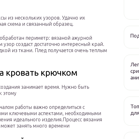
сы из нескольких узоров. Удачно их
ая схема и связанный образец.
Под
 обработан периметр: вязаной ажурной
м узор создаст достаточно интересный край.
кой из ткани. Плед получается очень теплым
Лег
на кровать крючком
сри
ани
создания занимает время. Нужно быть
к этому
Топ
чалом работы важно определиться с
дл
ыми ключевыми аспектами, необходимыми
чения идеального изделия.Процесс вязания
может занять много времени