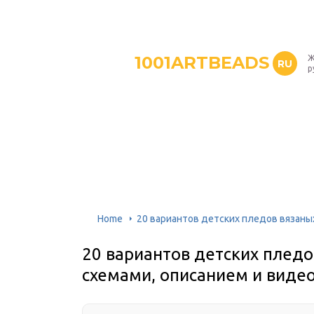
1001ARTBEADS
Ж
RU
р
Home
20 вариантов детских пледов вязаных
20 вариантов детских пледо
схемами, описанием и виде