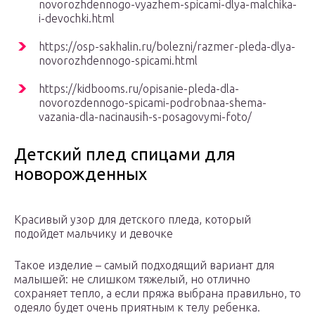
novorozhdennogo-vyazhem-spicami-dlya-malchika-
i-devochki.html
https://osp-sakhalin.ru/bolezni/razmer-pleda-dlya-
novorozhdennogo-spicami.html
https://kidbooms.ru/opisanie-pleda-dla-
novorozdennogo-spicami-podrobnaa-shema-
vazania-dla-nacinausih-s-posagovymi-foto/
Детский плед спицами для
новорожденных
Красивый узор для детского пледа, который
подойдет мальчику и девочке
Такое изделие – самый подходящий вариант для
малышей: не слишком тяжелый, но отлично
сохраняет тепло, а если пряжа выбрана правильно, то
одеяло будет очень приятным к телу ребенка.