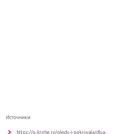
Источники
https://o-krohe.ru/pledy-i-pokryvala/dlya-