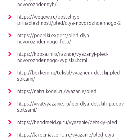
novorozhdennyh/
https://weqew.ru/postelnye-
prinadlezhnosti/pled/dlya-novorozhdennogo-2
https://podelki.expert/pled-dlya-
novorozhdennogo-foto/
https://kpoxa.info/raznoe/vyazanyj-pled-
novorozhdennogo-vypisku.html
http://berkem.ru/tekstil/vyazhem-detskij-pled-
spicami/
https://natrukodel.ru/vyazanie/pled
https://vivatvyazanie.ru/idei-dlya-detskih-pledov-
spitsami/
https://hendmeid.guru/vyazanie/detskiy-pled
https://larecmasterici.ru/vyazanie/pled-dlya-