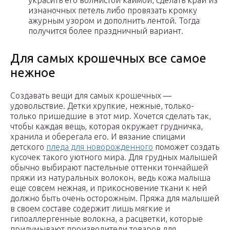
украсить его волнистой каймой, сделать край из
изнаночных петель либо провязать кромку
ажурным узором и дополнить лентой. Тогда
получится более праздничный вариант.
Для самых крошечных все самое
нежное
Создавать вещи для самых крошечных —
удовольствие. Детки хрупкие, нежные, только-
только пришедшие в этот мир. Хочется сделать так,
чтобы каждая вещь, которая окружает грудничка,
хранила и оберегала его. И вязание спицами
детского
пледа для новорожденного
поможет создать
кусочек такого уютного мира. Для грудных малышей
обычно выбирают пастельные оттенки тончайшей
пряжи из натуральных волокон, ведь кожа малыша
еще совсем нежная, и прикосновение ткани к ней
должно быть очень осторожным. Пряжа для малышей
в своем составе содержит лишь мягкие и
гипоаллергенные волокна, а расцветки, которые
придумывают производители товаров для