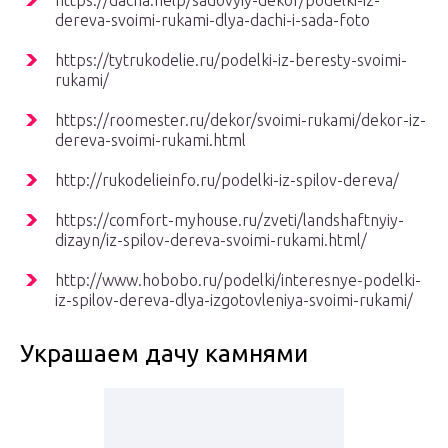
https://dacha.help/sadovyiy-dekor/podelki-iz-
dereva-svoimi-rukami-dlya-dachi-i-sada-foto
https://tytrukodelie.ru/podelki-iz-beresty-svoimi-
rukami/
https://roomester.ru/dekor/svoimi-rukami/dekor-iz-
dereva-svoimi-rukami.html
http://rukodelieinfo.ru/podelki-iz-spilov-dereva/
https://comfort-myhouse.ru/zveti/landshaftnyiy-
dizayn/iz-spilov-dereva-svoimi-rukami.html/
http://www.hobobo.ru/podelki/interesnye-podelki-
iz-spilov-dereva-dlya-izgotovleniya-svoimi-rukami/
Украшаем дачу камнями