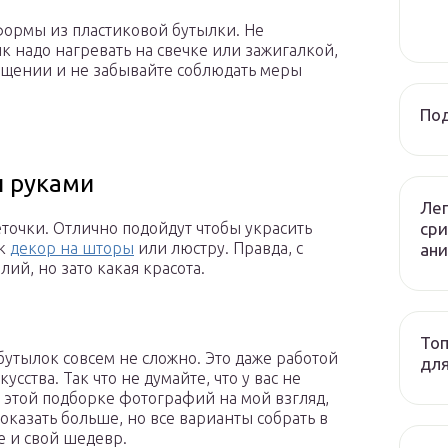
 формы из пластиковой бутылки. Не
к надо нагревать на свечке или зажигалкой,
ещении и не забывайте соблюдать меры
Под
и руками
Лег
сри
еточки. Отлично подойдут чтобы украсить
ак
декор на шторы
или люстру. Правда, с
ани
ий, но зато какая красота.
Топ
бутылок совсем не сложно. Это даже работой
дл
сства. Так что не думайте, что у вас не
В этой подборке фотографий на мой взгляд,
оказать больше, но все варианты собрать в
е и свой шедевр.