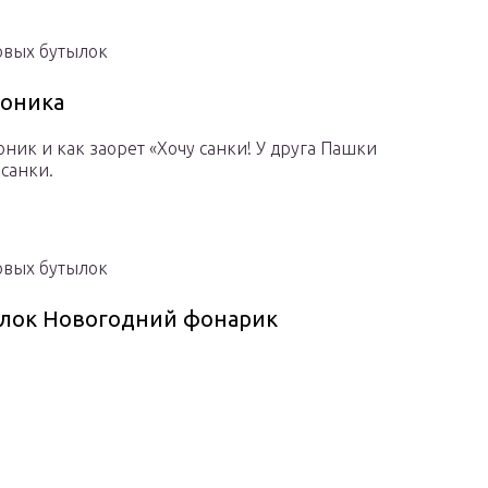
овых бутылок
Боника
ник и как заорет «Хочу санки! У друга Пашки
 санки.
овых бутылок
тылок Новогодний фонарик