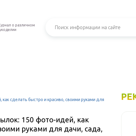
урнал о различном
укоделии
РЕ
 как сделать быстро и красиво, своими руками для
ылок: 150 фото-идей, как
воими руками для дачи, сада,