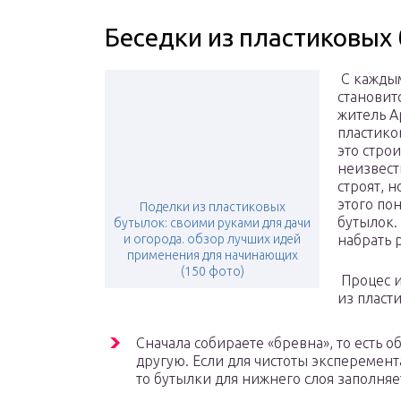
Беседки из пластиковых
С каждым
становит
житель А
пластико
это стро
неизвестн
строят, н
этого по
Поделки из пластиковых
бутылок.
бутылок: своими руками для дачи
и огорода. обзор лучших идей
набрать 
применения для начинающих
(150 фото)
Процес и
из пласти
Сначала собираете «бревна», то есть о
другую. Если для чистоты эксперемент
то бутылки для нижнего слоя заполняе