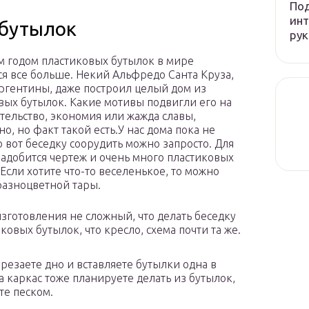
Под
инт
 бутылок
рук
 годом пластиковых бутылок в мире
ся все больше. Некий Альфредо Санта Круза,
ргентины, даже построил целый дом из
вых бутылок. Какие мотивы подвигли его на
ительство, экономия или жажда славы,
о, но факт такой есть.У нас дома пока не
о вот беседку соорудить можно запросто. Для
надобится чертеж и очень много пластиковых
 Если хотите что-то веселенькое, то можно
разноцветной тары.
зготовления не сложный, что делать беседку
ковых бутылок, что кресло, схема почти та же.
брезаете дно и вставляете бутылки одна в
а каркас тоже планируете делать из бутылок,
те песком.