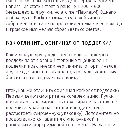
смертных»: те же массовые «Джоттеры» на момент
написания статьи стоят в районе 1 200-2 600
(недешево для ручки, но это же «Паркер»!) Однако
любая ручка Parker отличается от «обычных»
собратьев поистине непревзойденным качеством. Да
и громкое имя нельзя сбрасывать со счетов!
Как отличить оригинал от подделки?
Как и любую другую дорогую вещь, «Паркеры»
подделывают с разной степенью тщания: одни
подделки практически неотличимы от оригиналов,
другие сделаны так аляповато, что фальсификация
бросится в глаза даже школьнику.
Итак, как же отличить оригинал Parker от подделки?
Первым делом смотрите на комплектацию. Ручки
поставляются в фирменных футлярах и пакетах (не
поленитесь зайти на сайт производителя и
рассмотреть фирменную упаковку). Дополнительно
предоставляется гарантия с инструкцией, и
расходники (картридж либо стержень). На данный