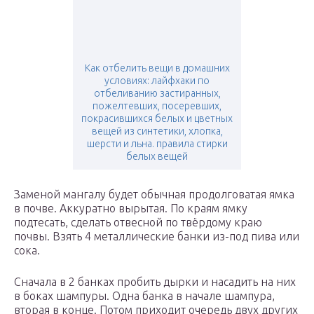
Как отбелить вещи в домашних
условиях: лайфхаки по
отбеливанию застиранных,
пожелтевших, посеревших,
покрасившихся белых и цветных
вещей из синтетики, хлопка,
шерсти и льна. правила стирки
белых вещей
Заменой мангалу будет обычная продолговатая ямка
в почве. Аккуратно вырытая. По краям ямку
подтесать, сделать отвесной по твёрдому краю
почвы. Взять 4 металлические банки из-под пива или
сока.
Сначала в 2 банках пробить дырки и насадить на них
в боках шампуры. Одна банка в начале шампура,
вторая в конце. Потом приходит очередь двух других