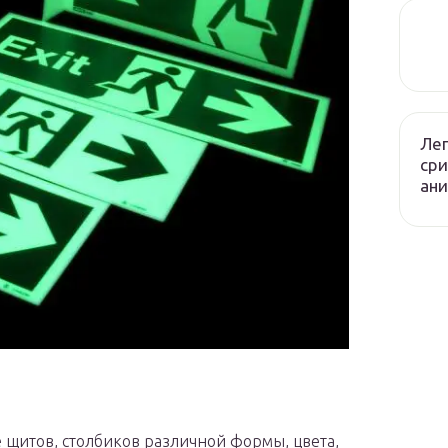
Лег
сри
ани
е щитов, столбиков различной формы, цвета,