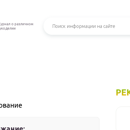
урнал о различном
укоделии
РЕ
сование
жание: