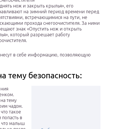
снегоочистителя
однять нож и закрыть крылья», его
навливают на зимний период времени перед
ятствиями, встречающимися на пути, не
скающими прохода снегоочистителя. За ними
ещают знак «Опустить нож и открыть
ья», который разрешает работу
оочистителя.
и несут в себе информацию, позволяющую
на тему безопасность:
ания
енком.
 на тему
воим чадом.
 что такое
и попасть в
, что малыш