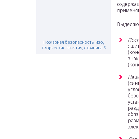
содержащ
применяю
Выделяют
Пос
Пожарная безопасность. изо,
: щи
творческие занятия, страница 5
(кон
знак
(кон
На э
(син
угло
безо
уста
разд
обяз
разм
элек