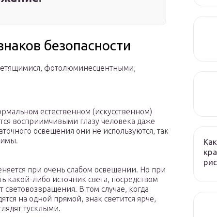
знаков безопасности
есветящимися, фотолюминесцентными,
ормальном естественном (искусственном)
ятся восприимчивыми глазу человека даже
таточного освещения они не используются, так
чимы.
Как
кра
рис
еняется при очень слабом освещении. Но при
ь какой-либо источник света, посредством
 световозвращения. В том случае, когда
ятся на одной прямой, знак светится ярче,
лядят тусклыми.