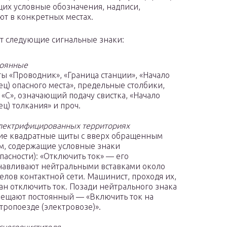
их условные обозначения, надписи,
т в конкретных местах.
 следующие сигнальные знаки:
тоянные
ты «Проводник», «Граница станции», «Начало
ец) опасного места», предельные столбики,
 «С», означающий подачу свистка, «Начало
ец) толкания» и проч.
лектрифицированных территориях
ие квадратные щиты с вверх обращенным
м, содержащие условные знаки
пасности): «Отключить ток» — его
навливают нейтральными вставками около
елов контактной сети. Машинист, проходя их,
ан отключить ток. Позади нейтрального знака
ещают постоянный — «Включить ток на
тропоезде (электровозе)».