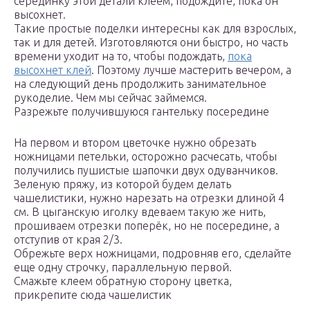
серединку этой детали клеем, подождите, пока он
высохнет.
Такие простые поделки интересны как для взрослых,
так и для детей. Изготовляются они быстро, но часть
времени уходит на то, чтобы подождать,
пока
высохнет клей
. Поэтому лучше мастерить вечером, а
на следующий день продолжить занимательное
рукоделие. Чем мы сейчас займемся.
Разрежьте получившуюся гантельку посередине
На первом и втором цветочке нужно обрезать
ножницами петельки, осторожно расчесать, чтобы
получились пушистые шапочки двух одуванчиков.
Зеленую пряжу, из которой будем делать
чашелистики, нужно нарезать на отрезки длиной 4
см. В цыганскую иголку вдеваем такую же нить,
прошиваем отрезки поперёк, но не посередине, а
отступив от края 2/3.
Обрежьте верх ножницами, подровняв его, сделайте
еще одну строчку, параллельную первой.
Смажьте клеем обратную сторону цветка,
прикрепите сюда чашелистик