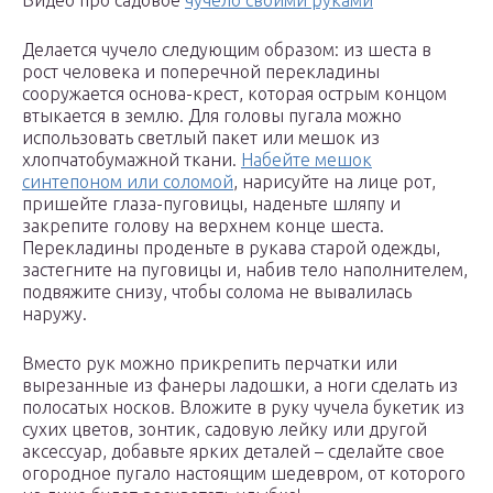
Видео про садовое
чучело своими руками
Делается чучело следующим образом: из шеста в
рост человека и поперечной перекладины
сооружается основа-крест, которая острым концом
втыкается в землю. Для головы пугала можно
использовать светлый пакет или мешок из
хлопчатобумажной ткани.
Набейте мешок
синтепоном или соломой
, нарисуйте на лице рот,
пришейте глаза-пуговицы, наденьте шляпу и
закрепите голову на верхнем конце шеста.
Перекладины проденьте в рукава старой одежды,
застегните на пуговицы и, набив тело наполнителем,
подвяжите снизу, чтобы солома не вывалилась
наружу.
Вместо рук можно прикрепить перчатки или
вырезанные из фанеры ладошки, а ноги сделать из
полосатых носков. Вложите в руку чучела букетик из
сухих цветов, зонтик, садовую лейку или другой
аксессуар, добавьте ярких деталей – сделайте свое
огородное пугало настоящим шедевром, от которого