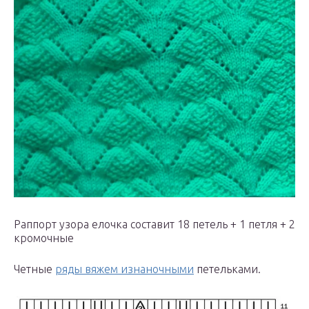
Раппорт узора елочка составит 18 петель + 1 петля + 2
кромочные
Четные
ряды вяжем изнаночными
петельками.