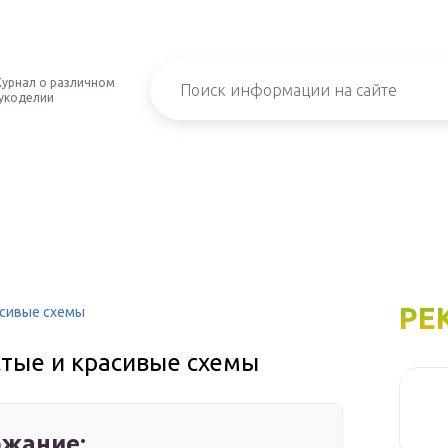
урнал о различном
укоделии
РЕ
асивые схемы
стые и красивые схемы
жание: