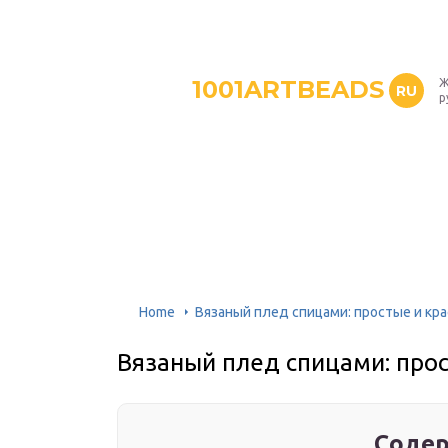
1001ARTBEADS
Ж
RU
р
Home
Вязаный плед спицами: простые и кр
Вязаный плед спицами: про
Содер