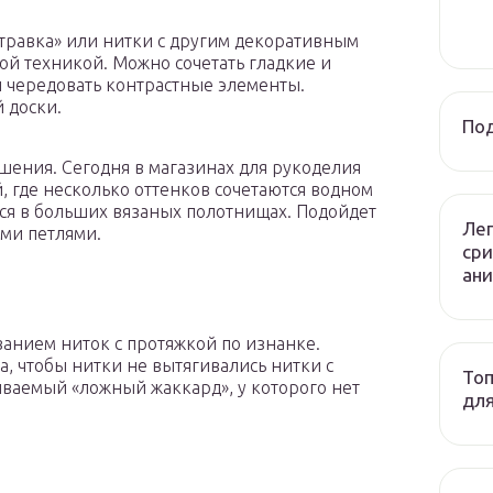
«травка» или нитки с другим декоративным
й техникой. Можно сочетать гладкие и
 чередовать контрастные элементы.
 доски.
Под
ения. Сегодня в магазинах для рукоделия
 где несколько оттенков сочетаются водном
тся в больших вязаных полотнищах. Подойдет
Лег
ми петлями.
сри
ани
ванием ниток с протяжкой по изнанке.
а, чтобы нитки не вытягивались нитки с
Топ
ываемый «ложный жаккард», у которого нет
дл